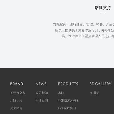
培训支持
对经销商，进行经营、管理、销售、产品
店员工提供员工素养修炼培训，并每年
员、设计师及加盟店管理人员进行
BRAND
NEWS
PRODUCTS
3D GALLERY
关于金立方
公司新闻
木门
3D展馆
品牌历程
行业新闻
标准快装木饰面
资质荣誉
LVL实木柜门