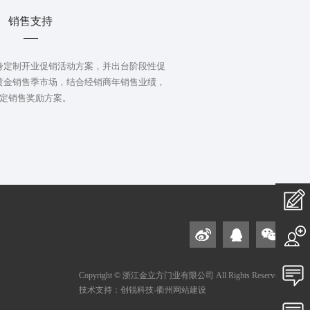
销售支持
身定制开业促销活动方案，并出台阶段性促
黄金销售季市场，结合经销商年销售业绩，
定销售奖励方案。
在
线
私
加
人
投
Copyright © 浙江金立方门业有限公司 All Rights Reserved
技术支持：创锐科技-衢州网站建设
盟